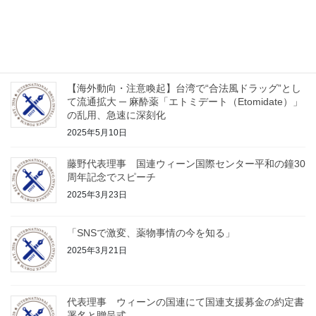
2025年３月の麻薬委員会中に開催した「平和の鐘」
建立３０周年記念のイベントの動画
2025年5月21日
【海外動向・注意喚起】台湾で“合法風ドラッグ”とし
て流通拡大 ─ 麻酔薬「エトミデート（Etomidate）」
の乱用、急速に深刻化
2025年5月10日
藤野代表理事 国連ウィーン国際センター平和の鐘30
周年記念でスピーチ
2025年3月23日
「SNSで激変、薬物事情の今を知る」
2025年3月21日
代表理事 ウィーンの国連にて国連支援募金の約定書
署名と贈呈式