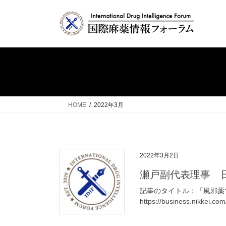
コ
ナ
ン
ビ
テ
ゲ
ン
ー
ツ
シ
へ
ョ
ス
ン
キ
に
ッ
移
HOME
2022年3月
プ
動
2022年3月2日
瀬戸副代表理事 
記事のタイトル：「風邪薬
https://business.nikkei