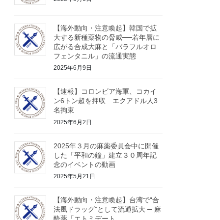
【海外動向・注意喚起】韓国で拡
大する新種薬物の脅威──若年層に
広がる合成大麻と「パラフルオロ
フェンタニル」の流通実態
2025年6月9日
【速報】コロンビア海軍、コカイ
ン6トン超を押収 エクアドル人3
名拘束
2025年6月2日
2025年３月の麻薬委員会中に開催
した「平和の鐘」建立３０周年記
念のイベントの動画
2025年5月21日
【海外動向・注意喚起】台湾で“合
法風ドラッグ”として流通拡大 ─ 麻
酔薬「エトミデート