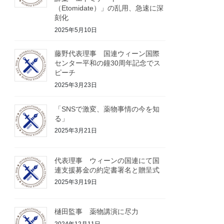
（Etomidate）」の乱用、急速に深
刻化
2025年5月10日
藤野代表理事 国連ウィーン国際
センター平和の鐘30周年記念でス
ピーチ
2025年3月23日
「SNSで激変、薬物事情の今を知
る」
2025年3月21日
代表理事 ウィーンの国連にて国
連支援募金の約定書署名と贈呈式
2025年3月19日
樋田監事 薬物講演に尽力
2024年12月11日