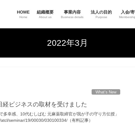
HOME
組織概要
事業内容
法人の目的
入会/
Home
About us
Business details
Purpose
Membership
2022年3月
What’s New
日経ビジネスの取材を受けました
で多幸感、10代むしばむ 元麻薬取締官が我が子の守り方伝授」
.com/atcl/seminar/19/00030/030100334/（有料記事）