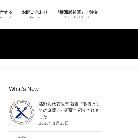
寄付する
お問い合わせ
『智頭杉鉛筆』ご注文
/donation
Inquiry
Chizu-Sugi Pencil
What’s New
藤野彰代表理事 著書『教養とし
ての麻薬』が新聞で紹介されま
した
2026年1月28日