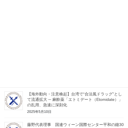
【海外動向・注意喚起】韓国で拡大する新種薬物の脅
威──若年層に広がる合成大麻と「パラフルオロフェ
ンタニル」の流通実態
2025年6月9日
【速報】コロンビア海軍、コカイン6トン超を押収
エクアドル人3名拘束
2025年6月2日
2025年３月の麻薬委員会中に開催した「平和の鐘」
建立３０周年記念のイベントの動画
2025年5月21日
【海外動向・注意喚起】台湾で“合法風ドラッグ”とし
て流通拡大 ─ 麻酔薬「エトミデート（Etomidate）」
の乱用、急速に深刻化
2025年5月10日
藤野代表理事 国連ウィーン国際センター平和の鐘30