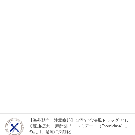
2025年9月6日
【海外動向・注意喚起】韓国で拡大する新種薬物の脅
威──若年層に広がる合成大麻と「パラフルオロフェ
ンタニル」の流通実態
2025年6月9日
【速報】コロンビア海軍、コカイン6トン超を押収
エクアドル人3名拘束
2025年6月2日
2025年３月の麻薬委員会中に開催した「平和の鐘」
建立３０周年記念のイベントの動画
2025年5月21日
【海外動向・注意喚起】台湾で“合法風ドラッグ”とし
て流通拡大 ─ 麻酔薬「エトミデート（Etomidate）」
の乱用、急速に深刻化