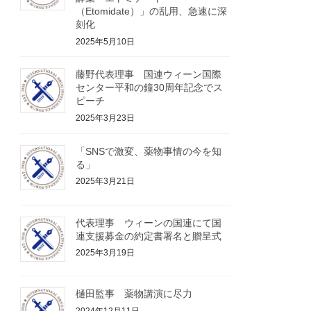
（Etomidate）」の乱用、急速に深
刻化
2025年5月10日
藤野代表理事 国連ウィーン国際
センター平和の鐘30周年記念でス
ピーチ
2025年3月23日
「SNSで激変、薬物事情の今を知
る」
2025年3月21日
代表理事 ウィーンの国連にて国
連支援募金の約定書署名と贈呈式
2025年3月19日
樋田監事 薬物講演に尽力
2024年12月11日