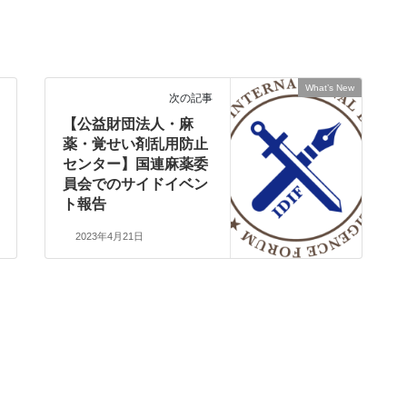
What’s New
次の記事
【公益財団法人・麻
薬・覚せい剤乱用防止
センター】国連麻薬委
員会でのサイドイベン
ト報告
2023年4月21日