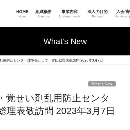
HOME
組織概要
事業内容
法人の目的
入会/
Home
About us
Business details
Purpose
Membership
What’s New
用防止センター理事長として、岸田総理表敬訪問 2023年3月7日
What’s New
・覚せい剤乱用防止センタ
理表敬訪問 2023年3月7日