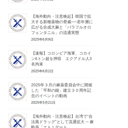
【海外動向・注意喚起】韓国で拡
大する新種薬物の脅威──若年層に
広がる合成大麻と「パラフルオロ
フェンタニル」の流通実態
2025年6月9日
【速報】コロンビア海軍、コカイ
ン6トン超を押収 エクアドル人3
名拘束
2025年6月2日
2025年３月の麻薬委員会中に開催
した「平和の鐘」建立３０周年記
念のイベントの動画
2025年5月21日
【海外動向・注意喚起】台湾で“合
法風ドラッグ”として流通拡大 ─ 麻
酔薬「エトミデート