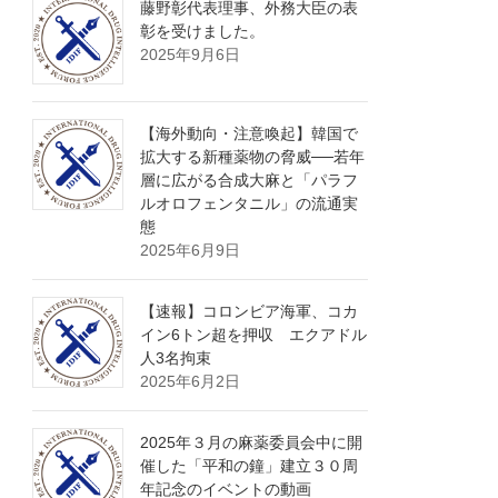
藤野彰代表理事、外務大臣の表
彰を受けました。
2025年9月6日
【海外動向・注意喚起】韓国で
拡大する新種薬物の脅威──若年
層に広がる合成大麻と「パラフ
ルオロフェンタニル」の流通実
態
2025年6月9日
【速報】コロンビア海軍、コカ
イン6トン超を押収 エクアドル
人3名拘束
2025年6月2日
2025年３月の麻薬委員会中に開
催した「平和の鐘」建立３０周
年記念のイベントの動画