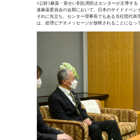
(公財)麻薬・覚せい剤乱用防止センターが主導する
連麻薬委員会の会期において、日本のサイドイベント
それに先立ち、センター理事長でもある当社団代表
は、総理ビデオメッセージが放映されることになっ