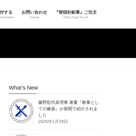
寄付する
お問い合わせ
『智頭杉鉛筆』ご注文
/donation
Inquiry
Chizu-Sugi Pencil
What’s New
藤野彰代表理事 著書『教養とし
ての麻薬』が新聞で紹介されま
した
2026年1月28日