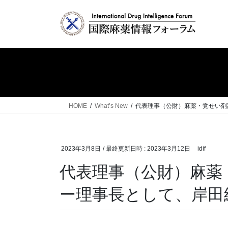
コ
ナ
ン
ビ
テ
ゲ
ン
ー
ツ
シ
へ
ョ
ス
ン
キ
に
ッ
移
HOME
What’s New
代表理事（公財）麻薬・覚せい剤乱
プ
動
2023年3月8日
/ 最終更新日時 :
2023年3月12日
idif
代表理事（公財）麻薬
ー理事長として、岸田総