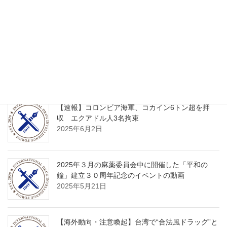
2025年9月6日
【海外動向・注意喚起】韓国で拡大する新種薬物
の脅威──若年層に広がる合成大麻と「パラフルオ
ロフェンタニル」の流通実態
2025年6月9日
【速報】コロンビア海軍、コカイン6トン超を押
収 エクアドル人3名拘束
2025年6月2日
2025年３月の麻薬委員会中に開催した「平和の
鐘」建立３０周年記念のイベントの動画
2025年5月21日
【海外動向・注意喚起】台湾で“合法風ドラッグ”と