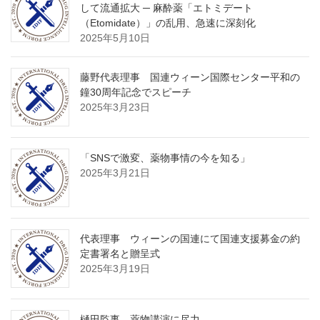
して流通拡大 ─ 麻酔薬「エトミデート
（Etomidate）」の乱用、急速に深刻化
2025年5月10日
藤野代表理事 国連ウィーン国際センター平和の
鐘30周年記念でスピーチ
2025年3月23日
「SNSで激変、薬物事情の今を知る」
2025年3月21日
代表理事 ウィーンの国連にて国連支援募金の約
定書署名と贈呈式
2025年3月19日
樋田監事 薬物講演に尽力