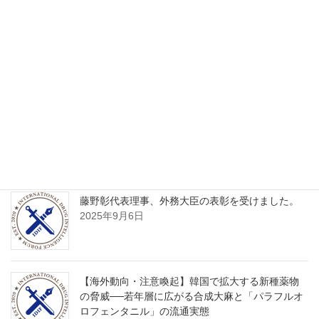
Facebook
X
Bluesky
Threads
Copy
What’s New
藤野彰代表理事 著書『教養としての麻薬』が新聞
で紹介されました
2026年1月28日
藤野彰代表理事、外務大臣の表彰を受けました。
2025年9月6日
【海外動向・注意喚起】韓国で拡大する新種薬物
の脅威──若年層に広がる合成大麻と「パラフルオ
ロフェンタニル」の流通実態