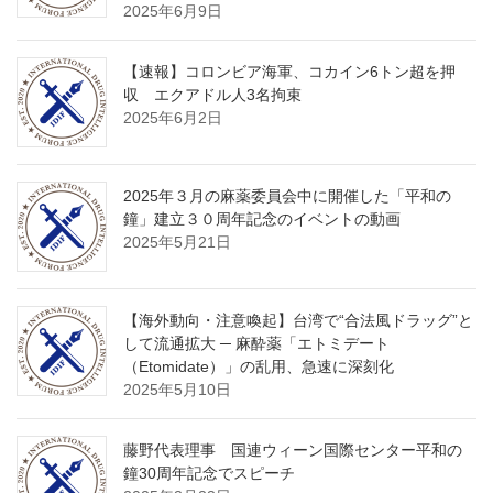
2025年6月9日
【速報】コロンビア海軍、コカイン6トン超を押
収 エクアドル人3名拘束
2025年6月2日
2025年３月の麻薬委員会中に開催した「平和の
鐘」建立３０周年記念のイベントの動画
2025年5月21日
【海外動向・注意喚起】台湾で“合法風ドラッグ”と
して流通拡大 ─ 麻酔薬「エトミデート
（Etomidate）」の乱用、急速に深刻化
2025年5月10日
藤野代表理事 国連ウィーン国際センター平和の
鐘30周年記念でスピーチ